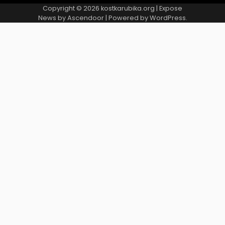
Copyright © 2026
kostkarubika.org
| Expose
News by
Ascendoor
| Powered by
WordPress
.