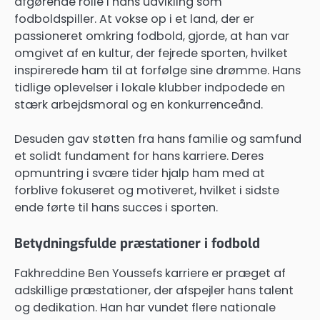
afgørende rolle i hans udvikling som
fodboldspiller. At vokse op i et land, der er
passioneret omkring fodbold, gjorde, at han var
omgivet af en kultur, der fejrede sporten, hvilket
inspirerede ham til at forfølge sine drømme. Hans
tidlige oplevelser i lokale klubber indpodede en
stærk arbejdsmoral og en konkurrenceånd.
Desuden gav støtten fra hans familie og samfund
et solidt fundament for hans karriere. Deres
opmuntring i svære tider hjalp ham med at
forblive fokuseret og motiveret, hvilket i sidste
ende førte til hans succes i sporten.
Betydningsfulde præstationer i fodbold
Fakhreddine Ben Youssefs karriere er præget af
adskillige præstationer, der afspejler hans talent
og dedikation. Han har vundet flere nationale